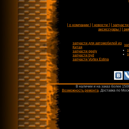
| о компании |
| новости |
| запчасти 
аксессуары |
| ре
запчасти для автомобилей из
за
Китая
з
запчасти geely
з
запчасти byd
запчасти Vortex Estina
В наличии и на заказ более 150
Возможность ремонта
.
Доставка по Моск