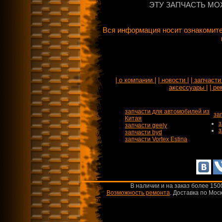
ЭТУ ЗАПЧАСТЬ МО
Вся информация носит ознакомите
| о компании |
| новости |
| запчасти 
аксессуары |
| ре
запчасти для автомобилей из
за
Китая
з
запчасти geely
з
запчасти byd
запчасти Vortex Estina
В наличии и на заказ более 150
Возможность ремонта
.
Доставка по Моск