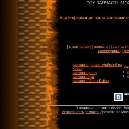
ЭТУ ЗАПЧАСТЬ МО
Вся информация носит ознакомите
| о компании |
| новости |
| запчасти 
аксессуары |
| ре
запчасти для автомобилей из
за
Китая
з
запчасти geely
з
запчасти byd
запчасти Vortex Estina
В наличии и на заказ более 150
Возможность ремонта
.
Доставка по Моск