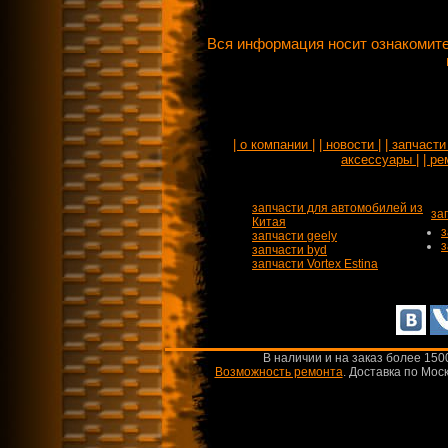
Вся информация носит ознакомите
| о компании |
| новости |
| запчасти 
аксессуары |
| ре
запчасти для автомобилей из
за
Китая
з
запчасти geely
з
запчасти byd
запчасти Vortex Estina
В наличии и на заказ более 150
Возможность ремонта
.
Доставка по Моск