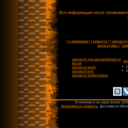
Вся информация носит ознакомите
| о компании |
| новости |
| запчасти 
аксессуары |
| ре
запчасти для автомобилей из
за
Китая
з
запчасти geely
з
запчасти byd
запчасти Vortex Estina
В наличии и на заказ более 150
Возможность ремонта
.
Доставка по Моск