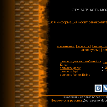
ЭТУ ЗАПЧАСТЬ МО
Вся информация носит ознакомите
| о компании |
| новости |
| запчасти 
аксессуары |
| ре
запчасти для автомобилей из
за
Китая
з
запчасти geely
з
запчасти byd
запчасти Vortex Estina
В наличии и на заказ более 150
Возможность ремонта
.
Доставка по Моск