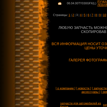
РУЧКА
06.04.00TY030GFX(L)
ЛЕВАЯ 
Страницы:
1
|
2
|
3
|
4
|
5
|
6
|
7
|
8
|
9
|
10
ЛЮБУЮ ЗАПЧАСТЬ МОЖНО
СКОПИРОВАВ 
ВСЯ ИНФОРМАЦИЯ НОСИТ ОЗ
ЦЕНЫ УТОЧ
ГАЛЕРЕЯ ФОТОГРАФ
| о компании |
| новости |
| запчасти 
аксессуары |
| ре
запчасти для автомобилей из
за
Китая