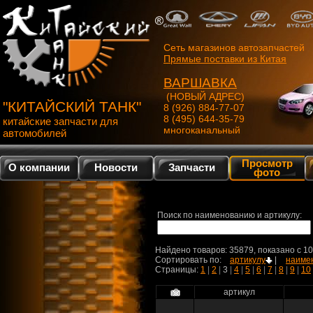
Сеть магазинов автозапчастей
Прямые поставки из Китая
ВАРШАВКА
(НОВЫЙ АДРЕС)
"КИТАЙСКИЙ ТАНК"
8 (926) 884-77-07
8 (495) 644-35-79
китайские запчасти для
многоканальный
автомобилей
Просмотр
О компании
Новости
Запчасти
фото
Поиск по наименованию и артикулу:
Найдено товаров: 35879, показано c 10
Сортировать по:
артикулу
|
наиме
Страницы:
1
|
2
|
3
|
4
|
5
|
6
|
7
|
8
|
9
|
10
артикул