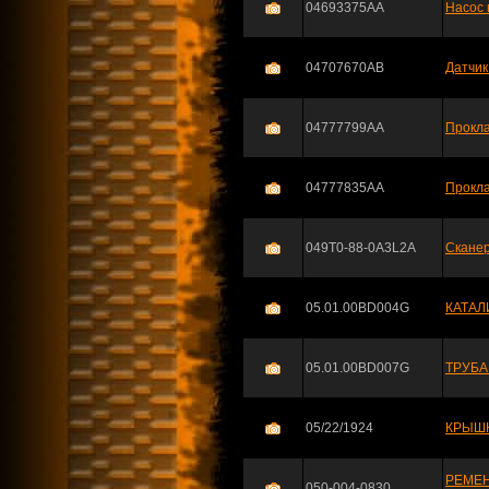
04693375AA
Насос 
04707670AB
Датчик
04777799AA
Прокла
04777835AA
Прокла
049T0-88-0A3L2A
Скане
05.01.00BD004G
КАТАЛ
05.01.00BD007G
ТРУБА
05/22/1924
КРЫШК
РЕМЕН
050-004-0830